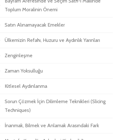
Bayram Arefesinde ve Seçim Sath-ı Mailinde
Toplum Moralinin Önemi
Satın Alınamayacak Emekler
Ülkemizin Refahı, Huzuru ve Aydınlık Yarınları
Zenginleşme
Zaman Yoksulluğu
Kitlesel Aydınlanma
Sorun Çözmek İçin Dilimleme Teknikleri (Slicing
Techniques)
İnanmak, Bilmek ve Anlamak Arasındaki Fark