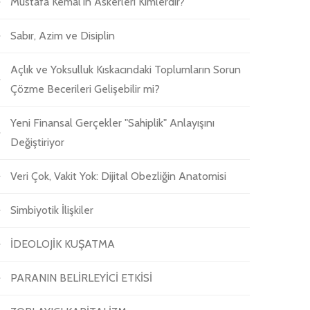
Mustafa Kemal'in Askerleri Kimlerdir?
Sabır, Azim ve Disiplin
Açlık ve Yoksulluk Kıskacındaki Toplumların Sorun
Çözme Becerileri Gelişebilir mi?
Yeni Finansal Gerçekler "Sahiplik" Anlayışını
Değiştiriyor
Veri Çok, Vakit Yok: Dijital Obezliğin Anatomisi
Simbiyotik İlişkiler
İDEOLOJİK KUŞATMA
PARANIN BELİRLEYİCİ ETKİSİ