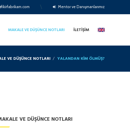
fikirfabrikam.com
Mentor ve Danışmanlarımız
MAKALE VE DÜŞÜNCE NOTLARI
İLETIŞIM
LE VE DÜŞÜNCE NOTLARI
YALANDAN KIM ÖLMÜŞ?
MAKALE VE DÜŞÜNCE NOTLARI