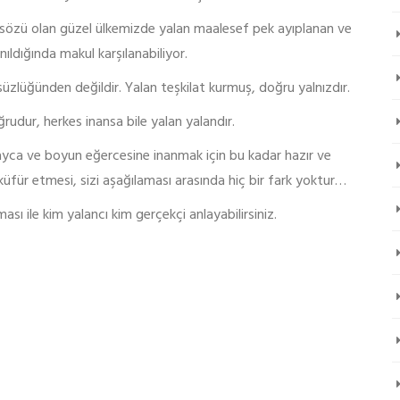
atasözü olan güzel ülkemizde yalan maalesef pek ayıplanan ve
anıldığında makul karşılanabiliyor.
üzlüğünden değildir. Yalan teşkilat kurmuş, doğru yalnızdır.
rudur, herkes inansa bile yalan yalandır.
ayca ve boyun eğercesine inanmak için bu kadar hazır ve
 küfür etmesi, sizi aşağılaması arasında hiç bir fark yoktur…
ası ile kim yalancı kim gerçekçi anlayabilirsiniz.