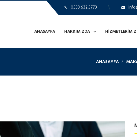
0533 632 5773
info@
ANASAYFA
HAKKIMIZDA
HIZMETLERIMIZ
ANASAYFA
MAKA