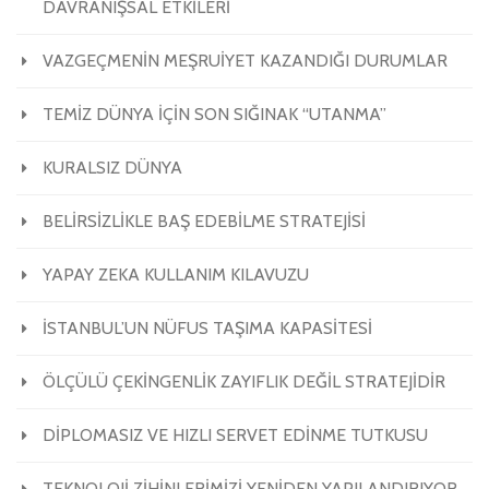
DAVRANIŞSAL ETKİLERİ
VAZGEÇMENİN MEŞRUİYET KAZANDIĞI DURUMLAR
TEMİZ DÜNYA İÇİN SON SIĞINAK “UTANMA”
KURALSIZ DÜNYA
BELİRSİZLİKLE BAŞ EDEBİLME STRATEJİSİ
YAPAY ZEKA KULLANIM KILAVUZU
İSTANBUL’UN NÜFUS TAŞIMA KAPASİTESİ
ÖLÇÜLÜ ÇEKİNGENLİK ZAYIFLIK DEĞİL STRATEJİDİR
DİPLOMASIZ VE HIZLI SERVET EDİNME TUTKUSU
TEKNOLOJİ ZİHİNLERİMİZİ YENİDEN YAPILANDIRIYOR