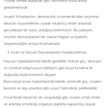
• Kimlik temelli aidiyetler gibi faktörlerin etkisi altına
girebilmektedir.
Joseph Schumpeter, demokratik sistemlerde lider seçiminin
ideal bir rasyonellikten ziyade rekabetçi elitler arasında
gerçekleşen bir süreç olduğunu belirtmiştir. Bu yaklaşım,
seçmen davranışlarının her zaman bilgiye ve liyakate
dayanmadığını ortaya koymaktadır.
İnsan ve Hayvan Davranışlarının Karşılaştırılması:
Hayvan topluluklarında liderlik genellikle fiziksel güç, deneyim
ve çevresel adaptasyon kabiliyeti gibi hayatta kalma ile
doğrudan ilişkili kriterlere dayanır.
Buna karşın insan toplumlarında liderlik; sembolik güç, söylem
becerisi ve algı yönetimi gibi soyut faktörlerle şekillenebilir.
Yuval Noah Harari’nin de vurguladığı gibi, insanın ortak mitler
ve anlatılar etrafında organize olabilme kapasitesi, büyük