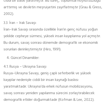
ciddi bir baskı yaratmıştır. Bu süreç, toplumsal hoşnutsuzluğu
arttırmış ve devletin meşruiyetini zayıflatmıştır (Grau & Gress,
2002).
3.3. İran – Irak Savaşı:
İran–Irak Savaşı sırasında özellikle İran’ın genç nüfusu yoğun
şekilde cepheye sürmesi, yüksek insan kayıplarına yol açmıştır.
Bu durum, savaş sonrası dönemde demografik ve ekonomik
sorunları derinleştirmiştir (Hiro, 1991).
Güncel Dinamikler:
4.1. Rusya – Ukrayna Savaşı
Rusya–Ukrayna Savaşı, geniş çaplı seferberlik ve yüksek
kayıplar nedeniyle ciddi bir insan kaynağı baskısı
yaratmaktadır. Ukrayna’da erkek nüfusun mobilizasyonu,
savaş sonrası yeniden yapılanma sürecini zorlaştırabilecek
demografik etkiler doğurmaktadır (Kofman & Lee, 2022).