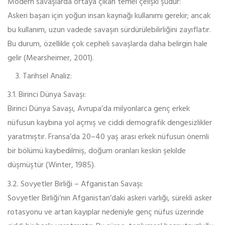
Modern savaşlarda ortaya çıkan temel çelişki şudur:
Askeri başarı için yoğun insan kaynağı kullanımı gerekir; ancak
bu kullanım, uzun vadede savaşın sürdürülebilirliğini zayıflatır.
Bu durum, özellikle çok cepheli savaşlarda daha belirgin hale
gelir (Mearsheimer, 2001).
Tarihsel Analiz:
3.1. Birinci Dünya Savaşı:
Birinci Dünya Savaşı, Avrupa’da milyonlarca genç erkek
nüfusun kaybına yol açmış ve ciddi demografik dengesizlikler
yaratmıştır. Fransa’da 20–40 yaş arası erkek nüfusun önemli
bir bölümü kaybedilmiş, doğum oranları keskin şekilde
düşmüştür (Winter, 1985).
3.2. Sovyetler Birliği – Afganistan Savaşı:
Sovyetler Birliği’nin Afganistan’daki askeri varlığı, sürekli asker
rotasyonu ve artan kayıplar nedeniyle genç nüfus üzerinde