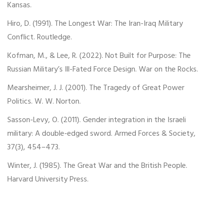
Kansas.
Hiro, D. (1991). The Longest War: The Iran-Iraq Military
Conflict. Routledge.
Kofman, M., & Lee, R. (2022). Not Built for Purpose: The
Russian Military’s Ill-Fated Force Design. War on the Rocks.
Mearsheimer, J. J. (2001). The Tragedy of Great Power
Politics. W. W. Norton.
Sasson-Levy, O. (2011). Gender integration in the Israeli
military: A double-edged sword. Armed Forces & Society,
37(3), 454–473.
Winter, J. (1985). The Great War and the British People.
Harvard University Press.