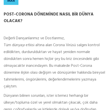
MAR
POST-CORONA DÖNEMINDE NASIL BIR DÜNYA
OLACAK?
Değerli Danışanlarımız ve Dostlarımız,
Tüm dünyayı etkisi altına alan Corona Virüsü salgını kontrol
edildikten, durdurulduktan ve hayat yeniden normale
döndükten sonra hemen hiçbir şey bu kriz öncesindeki gibi
olmayacaktır inancındayım. Bu makalede Post-Corona
dönemine ilişkin olası değişim ve dönüşümler hakkında bireysel
tahminlerimi, öngörülerimi, değerlendirmelerimi yazmaya
çalıştım.
Dünyanın bilinen sorunları, ister istemez herhangi bir
ülkeye/topluma özel ve yerel olmaktan çıkacak, çok daha
geniş coğrafyalarda ve kitlelerde dolaylı ve/ya doğrudan