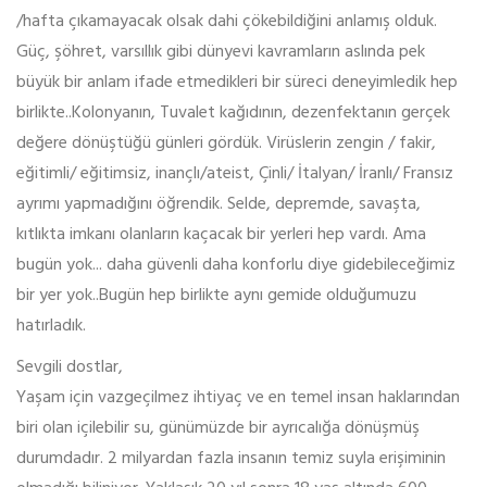
/hafta çıkamayacak olsak dahi çökebildiğini anlamış olduk.
Güç, şöhret, varsıllık gibi dünyevi kavramların aslında pek
büyük bir anlam ifade etmedikleri bir süreci deneyimledik hep
birlikte..Kolonyanın, Tuvalet kağıdının, dezenfektanın gerçek
değere dönüştüğü günleri gördük. Virüslerin zengin / fakir,
eğitimli/ eğitimsiz, inançlı/ateist, Çinli/ İtalyan/ İranlı/ Fransız
ayrımı yapmadığını öğrendik. Selde, depremde, savaşta,
kıtlıkta imkanı olanların kaçacak bir yerleri hep vardı. Ama
bugün yok... daha güvenli daha konforlu diye gidebileceğimiz
bir yer yok..Bugün hep birlikte aynı gemide olduğumuzu
hatırladık.
Sevgili dostlar,
Yaşam için vazgeçilmez ihtiyaç ve en temel insan haklarından
biri olan içilebilir su, günümüzde bir ayrıcalığa dönüşmüş
durumdadır. 2 milyardan fazla insanın temiz suyla erişiminin