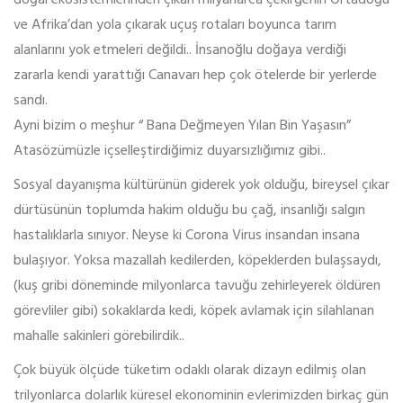
ve Afrika’dan yola çıkarak uçuş rotaları boyunca tarım
alanlarını yok etmeleri değildi.. İnsanoğlu doğaya verdiği
zararla kendi yarattığı Canavarı hep çok ötelerde bir yerlerde
sandı.
Ayni bizim o meşhur “ Bana Değmeyen Yılan Bin Yaşasın”
Atasözümüzle içselleştirdiğimiz duyarsızlığımız gibi..
Sosyal dayanışma kültürünün giderek yok olduğu, bireysel çıkar
dürtüsünün toplumda hakim olduğu bu çağ, insanlığı salgın
hastalıklarla sınıyor. Neyse ki Corona Virus insandan insana
bulaşıyor. Yoksa mazallah kedilerden, köpeklerden bulaşsaydı,
(kuş gribi döneminde milyonlarca tavuğu zehirleyerek öldüren
görevliler gibi) sokaklarda kedi, köpek avlamak için silahlanan
mahalle sakinleri görebilirdik..
Çok büyük ölçüde tüketim odaklı olarak dizayn edilmiş olan
trilyonlarca dolarlık küresel ekonominin evlerimizden birkaç gün