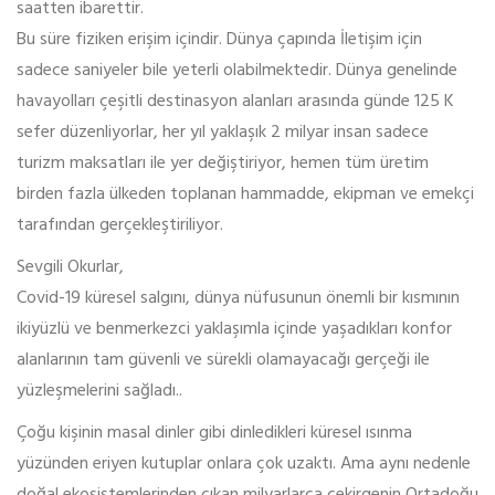
saatten ibarettir.
Bu süre fiziken erişim içindir. Dünya çapında İletişim için
sadece saniyeler bile yeterli olabilmektedir. Dünya genelinde
havayolları çeşitli destinasyon alanları arasında günde 125 K
sefer düzenliyorlar, her yıl yaklaşık 2 milyar insan sadece
turizm maksatları ile yer değiştiriyor, hemen tüm üretim
birden fazla ülkeden toplanan hammadde, ekipman ve emekçi
tarafından gerçekleştiriliyor.
Sevgili Okurlar,
Covid-19 küresel salgını, dünya nüfusunun önemli bir kısmının
ikiyüzlü ve benmerkezci yaklaşımla içinde yaşadıkları konfor
alanlarının tam güvenli ve sürekli olamayacağı gerçeği ile
yüzleşmelerini sağladı..
Çoğu kişinin masal dinler gibi dinledikleri küresel ısınma
yüzünden eriyen kutuplar onlara çok uzaktı. Ama aynı nedenle
doğal ekosistemlerinden çıkan milyarlarca çekirgenin Ortadoğu