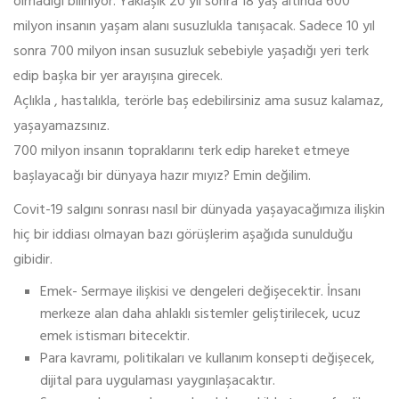
olmadığı biliniyor. Yaklaşık 20 yıl sonra 18 yaş altında 600
milyon insanın yaşam alanı susuzlukla tanışacak. Sadece 10 yıl
sonra 700 milyon insan susuzluk sebebiyle yaşadığı yeri terk
edip başka bir yer arayışına girecek.
Açlıkla , hastalıkla, terörle baş edebilirsiniz ama susuz kalamaz,
yaşayamazsınız.
700 milyon insanın topraklarını terk edip hareket etmeye
başlayacağı bir dünyaya hazır mıyız? Emin değilim.
Covit-19 salgını sonrası nasıl bir dünyada yaşayacağımıza ilişkin
hiç bir iddiası olmayan bazı görüşlerim aşağıda sunulduğu
gibidir.
Emek- Sermaye ilişkisi ve dengeleri değişecektir. İnsanı
merkeze alan daha ahlaklı sistemler geliştirilecek, ucuz
emek istismarı bitecektir.
Para kavramı, politikaları ve kullanım konsepti değişecek,
dijital para uygulaması yaygınlaşacaktır.