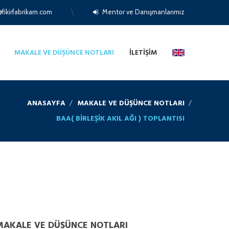
fikirfabrikam.com
Mentor ve Danışmanlarımız
MAKALE VE DÜŞÜNCE NOTLARI
İLETIŞIM
ANASAYFA
MAKALE VE DÜŞÜNCE NOTLARI
BAA( BIRLEŞIK AKIL AĞI ) TOPLANTISI
MAKALE VE DÜŞÜNCE NOTLARI