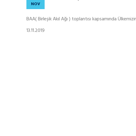
NOV
BAA( Birleşik Akıl Ağı ) toplantısı kapsamında Ülkemi
13.11.2019