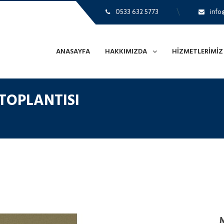
0533 632 5773
info@
ANASAYFA
HAKKIMIZDA
HIZMETLERIMIZ
 TOPLANTISI