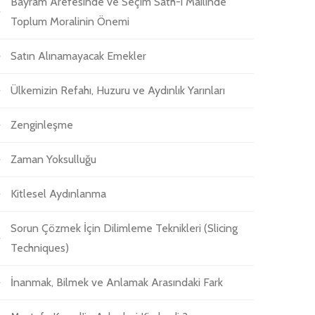
Bayram Arefesinde ve Seçim Sath-ı Mailinde
Toplum Moralinin Önemi
Satın Alınamayacak Emekler
Ülkemizin Refahı, Huzuru ve Aydınlık Yarınları
Zenginleşme
Zaman Yoksulluğu
Kitlesel Aydınlanma
Sorun Çözmek İçin Dilimleme Teknikleri (Slicing
Techniques)
İnanmak, Bilmek ve Anlamak Arasındaki Fark