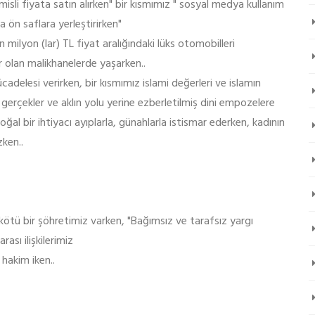
 misli fiyata satın alırken" bir kısmımız " sosyal medya kullanım
 ön saflara yerleştirirken"
milyon (lar) TL fiyat aralığındaki lüks otomobilleri
ar olan malikhanelerde yaşarken..
cadelesi verirken, bir kısmımız islami değerleri ve islamın
 gerçekler ve aklın yolu yerine ezberletilmiş dini empozelere
oğal bir ihtiyacı ayıplarla, günahlarla istismar ederken, kadının
ken..
ötü bir şöhretimiz varken, "Bağımsız ve tarafsız yargı
rası ilişkilerimiz
hakim iken..