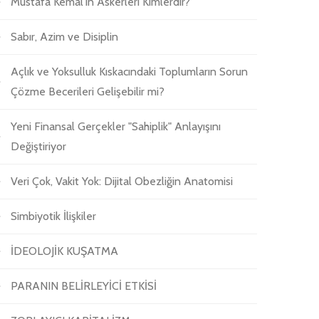
Mustafa Kemal'in Askerleri Kimlerdir?
Sabır, Azim ve Disiplin
Açlık ve Yoksulluk Kıskacındaki Toplumların Sorun
Çözme Becerileri Gelişebilir mi?
Yeni Finansal Gerçekler "Sahiplik" Anlayışını
Değiştiriyor
Veri Çok, Vakit Yok: Dijital Obezliğin Anatomisi
Simbiyotik İlişkiler
İDEOLOJİK KUŞATMA
PARANIN BELİRLEYİCİ ETKİSİ