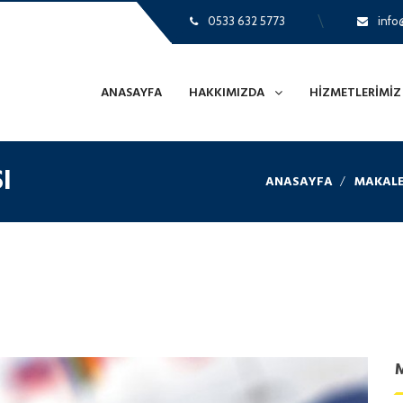
0533 632 5773
info@
ANASAYFA
HAKKIMIZDA
HIZMETLERIMIZ
I
ANASAYFA
MAKALE