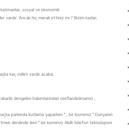
al katmanlar, sosyal ve ekonomik
kenler vardır. Ancak hiç merak ettiniz mi ? Bizim kadar;
başka kaç millet vardır acaba.
karlık dengeleri bakımlarından sınıflandırılmamız ,
açka parkında kutlama yaparken " , bir kısmımız " Dünyanın
mek derdinde iken " bir kısmımız Akıllı telefon teknolojisini