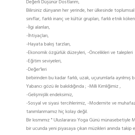
Değerli Düşünür Dostlarım,
Bilirsiniz dünyanın her yerinde, her ülkesinde toplums
sınıflar, farklı inanç ve kültür grupları, farklı etnik kö
-İlgi alanları,
-İhtiyaçları,
-Hayata bakış tarzları,
-Ekonomik özgürlük düzeyleri, -Öncelikleri ve talepleri
-Eğitim seviyeleri,
-Değer'leri
birbirinden bu kadar farklı, uzak, uçurumlarla ayrılmış 
Yabancı gözü ile bakıldığında ; -Milli Kimliğimiz ,
-Gelişmişlik endeksimiz,
-Sosyal ve siyasi tercihlerimiz, -Modernite ve muhafaza
tanımlanmamız hiç kolay değil.
Bir kısmımız " Uluslararası Yoga Günü münasebetiyle M
bir ucunda yeni piyasaya çıkan müzikleri anında takip et