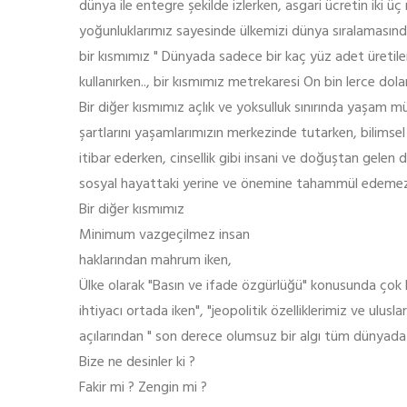
dünya ile entegre şekilde izlerken, asgari ücretin iki üç
yoğunluklarımız sayesinde ülkemizi dünya sıralamasında
bir kısmımız " Dünyada sadece bir kaç yüz adet üretilen 
kullanırken.., bir kısmımız metrekaresi On bin lerce dol
Bir diğer kısmımız açlık ve yoksulluk sınırında yaşam mü
şartlarını yaşamlarımızın merkezinde tutarken, bilimsel
itibar ederken, cinsellik gibi insani ve doğuştan gelen d
sosyal hayattaki yerine ve önemine tahammül edemez
Bir diğer kısmımız
Minimum vazgeçilmez insan
haklarından mahrum iken,
Ülke olarak "Basın ve ifade özgürlüğü" konusunda çok k
ihtiyacı ortada iken", "jeopolitik özelliklerimiz ve uluslara
açılarından " son derece olumsuz bir algı tüm dünyada 
Bize ne desinler ki ?
Fakir mi ? Zengin mi ?