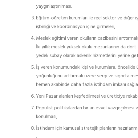
yaygınlaştırılması,
Eğitim-öğretim kurumları ile reel sektör ve diğer 
işbirliği ve koordinasyon içine girmeleri,
Meslek eğitimi veren okulların cazibesini arttırma
İki yıllık meslek yüksek okulu mezunlarının da dört
yedek subay olarak askerlik hizmetlerini yerine get
İş veren konumundaki kişi ve kurumlara, öncelikle ü
yoğunluğunu arttırmak üzere vergi ve sigorta mevzu
hemen akabinde daha fazla istihdam imkanı sağlaya
Yeni Pazar alanları keşfedilmesi ve üreticiye reka
Popülist politikalardan bir an evvel vazgeçilmesi v
konulması,
İstihdam için kamusal stratejik planların hazırla