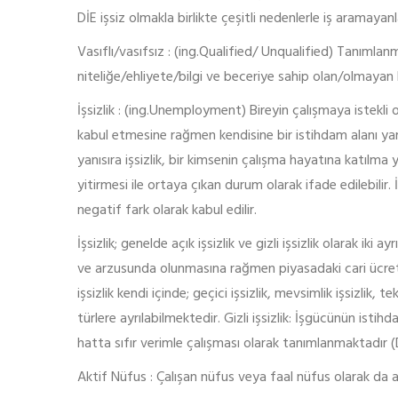
DİE işsiz olmakla birlikte çeşitli nedenlerle iş aramayan
Vasıflı/vasıfsız : (ing.Qualified/ Unqualified) Tanımlanmış
niteliğe/ehliyete/bilgi ve beceriye sahip olan/olmayan k
İşsizlik : (ing.Unemployment) Bireyin çalışmaya istekl
kabul etmesine rağmen kendisine bir istihdam alanı y
yanısıra işsizlik, bir kimsenin çalışma hayatına katılma
yitirmesi ile ortaya çıkan durum olarak ifade edilebilir. İ
negatif fark olarak kabul edilir.
İşsizlik; genelde açık işsizlik ve gizli işsizlik olarak iki 
ve arzusunda olunmasına rağmen piyasadaki cari ücret
işsizlik kendi içinde; geçici işsizlik, mevsimlik işsizlik, tek
türlere ayrılabilmektedir. Gizli işsizlik: İşgücünün i
hatta sıfır verimle çalışması olarak tanımlanmaktadır 
Aktif Nüfus : Çalışan nüfus veya faal nüfus olarak da adl