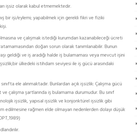
ları işsiz olarak kabul etmemektedir.
 bir işi/eylemi; yapabilmek için gerekli fikri ve fiziki
işi.
i olmasına ve çalışmak istediği kurumdan kazanabileceği ücreti
aratamamasından doğan sorun olarak tanımlanabilir. Bunun
 yaşı geldiği ve iş aradığı halde iş bulamaması veya mevcut işini
şsizlik;bir ülkedeki istihdam seviyesi ile iş gücü arasındaki
ayrı sınıfta ele alınmaktadır. Bunlardan açık işsizlik: Çalışma gücü
 ve çalışma şartlarında iş bulamama durumudur. Bu sınıf
nolojik işsizlik, yapısal işsizlik ve konjonktürel işsizlik gibi
stihdam edilmesine rağmen elde olmayan nedenlerden dolayı düşük
(DPT,1989)
andırılır.