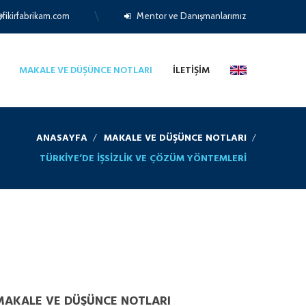
fikirfabrikam.com
Mentor ve Danışmanlarımız
MAKALE VE DÜŞÜNCE NOTLARI
İLETIŞIM
ANASAYFA
MAKALE VE DÜŞÜNCE NOTLARI
TÜRKIYE’DE İŞSIZLIK VE ÇÖZÜM YÖNTEMLERI
MAKALE VE DÜŞÜNCE NOTLARI