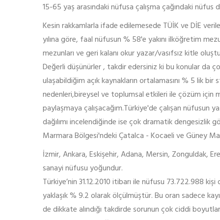
15-65 yaş arasındaki nüfusa çalışma çağındaki nüfus d
Kesin rakkamlarla ifade edilemesede TÜİK ve DİE veril
yılına göre, faal nüfusun % 58'e yakını ilköğretim mezu
mezunları ve geri kalanı okur yazar/vasıfsız kitle oluşt
Değerli düşünürler , takdir edersiniz ki bu konular da ç
ulaşabildiğim açık kaynakların ortalamasını % 5 lik bir 
nedenleri,bireysel ve toplumsal etkileri ile çözüm içi
paylaşmaya çalışacağım.Türkiye'de çalışan nüfusun ya
dağılımı incelendiğinde ise çok dramatik dengesizlik 
Marmara Bölgesi'ndeki Çatalca - Kocaeli ve Güney Ma
İzmir, Ankara, Eskişehir, Adana, Mersin, Zonguldak, Ereğ
sanayi nüfusu yoğundur.
Türkiye’nin 31.12.2010 itibarı ile nüfusu 73.722.988 kişi o
yaklaşık % 9.2 olarak ölçülmüştür. Bu oran sadece kayıtl
de dikkate alındığı takdirde sorunun çok ciddi boyutla