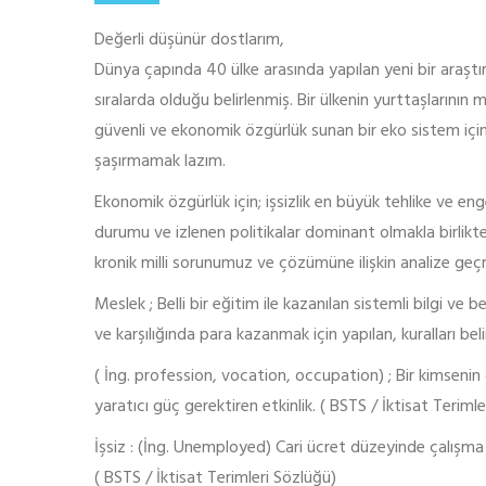
Değerli düşünür dostlarım,
Dünya çapında 40 ülke arasında yapılan yeni bir araştı
sıralarda olduğu belirlenmiş. Bir ülkenin yurttaşlarının m
güvenli ve ekonomik özgürlük sunan bir eko sistem iç
şaşırmamak lazım.
Ekonomik özgürlük için; işsizlik en büyük tehlike ve enge
durumu ve izlenen politikalar dominant olmakla birlikte 
kronik milli sorunumuz ve çözümüne ilişkin analize geç
Meslek ; Belli bir eğitim ile kazanılan sistemli bilgi ve
ve karşılığında para kazanmak için yapılan, kuralları bel
( İng. profession, vocation, occupation) ; Bir kimsenin 
yaratıcı güç gerektiren etkinlik. ( BSTS / İktisat Terimle
İşsiz : (İng. Unemployed) Cari ücret düzeyinde çalışm
( BSTS / İktisat Terimleri Sözlüğü)