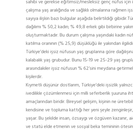
sahibi ve gerekse eğitimsiz/mesleksiz genç nüfus için iş
çalışma yaş aralığında ve sağlıklı olmalarına rağmen iş
sayıya ilişkin bazı bulgular aşağıda belirtildiği gibidir.
dağılımı % 50,2 kadın; % 49,8 erkek gibi birbirine yakın
oluşturmaktadır. Bu durum çalışma yaşındaki kadın nüf
katılma oranının (% 25,9) düşüklüğü ile yakından ilgilidi
Türkiye’deki işsiz nüfusun yaş gruplarına göre dağılışı
kalabalık yaş grubudur. Bunu 15-19 ve 25-29 yaş grupla
arasındakiler işsiz nüfusun % 62’sini meydana getirmek
kişilerdir.
Kıymetli düşünür dostlarım, Türkiye’deki işsizlik yaln
ivedilikle çözümlenmesi için milli seferberlik şuuruna i
amaçlarından biridir. Bireysel gelişim, kişinin ne üretebi
kendisine ve topluma kattığı her yeni şeyle zenginleşir, 
yaşar. Bu şekilde insan, özsaygı ve özgüven kazanır, 
ve statü elde etmenin ve sosyal beka temininin ötesind