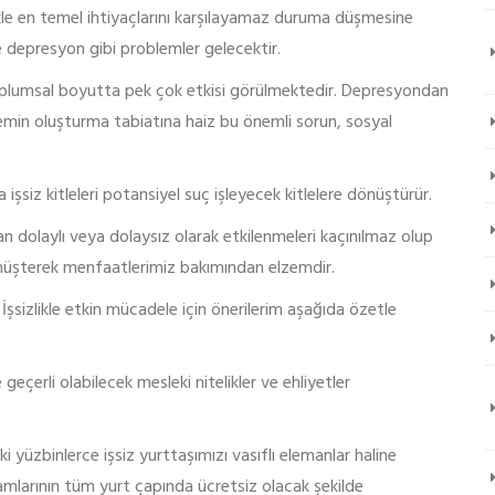
likle en temel ihtiyaçlarını karşılayamaz duruma düşmesine
 depresyon gibi problemler gelecektir.
 toplumsal boyutta pek çok etkisi görülmektedir. Depresyondan
zemin oluşturma tabiatına haiz bu önemli sorun, sosyal
a işsiz kitleleri potansiyel suç işleyecek kitlelere dönüştürür.
dan dolaylı veya dolaysız olarak etkilenmeleri kaçınılmaz olup
 müşterek menfaatlerimiz bakımından elzemdir.
 İşsizlikle etkin mücadele için önerilerim aşağıda özetle
çerli olabilecek mesleki nitelikler ve ehliyetler
 yüzbinlerce işsiz yurttaşımızı vasıflı elemanlar haline
ramlarının tüm yurt çapında ücretsiz olacak şekilde