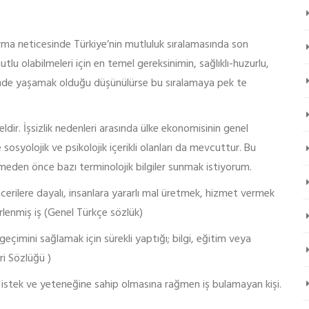
rma neticesinde Türkiye’nin mutluluk sıralamasında son
utlu olabilmeleri için en temel gereksinimin, sağlıklı-huzurlu,
inde yaşamak olduğu düşünülürse bu sıralamaya pek te
ldir. İşsizlik nedenleri arasında ülke ekonomisinin genel
sosyolojik ve psikolojik içerikli olanları da mevcuttur. Bu
meden önce bazı terminolojik bilgiler sunmak istiyorum.
 becerilere dayalı, insanlara yararlı mal üretmek, hizmet vermek
irlenmiş iş (Genel Türkçe sözlük)
geçimini sağlamak için sürekli yaptığı; bilgi, eğitim veya
ri Sözlüğü )
a istek ve yeteneğine sahip olmasına rağmen iş bulamayan kişi.