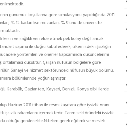
enilmektedir.
erinin günümüz koşullarına göre simülasyonu yapıldığında 2011
nları, % 12 kadarı lise mezunları, % 9'unu de üniversite
urmaktadır.
ok kesin ve sağlıklı veri elde etmek pek kolay değil ancak
standart sapma ile doğru kabul ederek; ülkemizdeki işsizliğin
n mücadele yöntemleri ve öneriler kapsamında düşüncelerimi
ş ortalaması düşüktür. Çalışan nüfusun bölgelere göre
görülür. Sanayi ve hizmet sektöründeki nüfusun büyük bölümü,
rmara bölümlerinde yoğunlaşmıştır.
li, Karabük, Gaziantep, Kayseri, Denizli, Konya gibi illerde
lup Haziran 2011 itibarı ile resmi kayıtara göre işsizlik oranı
ı işsizlik rakamlarını içermektedir. Tarım sektöründeki işsizlik
rda olduğu görülecektir.Nitekim gerek eğitimli ve meslek