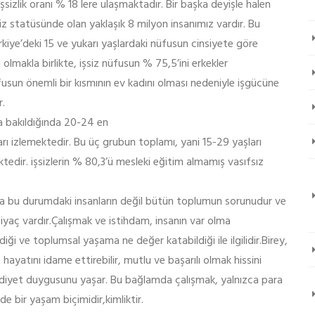
sizlik oranı % 18 lere ulaşmaktadır. Bir başka deyişle halen
siz statüsünde olan yaklaşık 8 milyon insanımız vardır. Bu
Türkiye’deki 15 ve yukarı yaşlardaki nüfusun cinsiyete göre
 olmakla birlikte, işsiz nüfusun % 75,5’ini erkekler
usun önemli bir kısmının ev kadını olması nedeniyle işgücüne
r.
na bakıldığında 20-24 en
rı izlemektedir. Bu üç grubun toplamı, yani 15-29 yaşları
tedir. işsizlerin % 80,3’ü mesleki eğitim almamış vasıfsız
ızca bu durumdaki insanların değil bütün toplumun sorunudur ve
htiyaç vardır.Çalışmak ve istihdam, insanın var olma
ldiği ve toplumsal yaşama ne değer katabildiği ile ilgilidir.Birey,
hayatını idame ettirebilir, mutlu ve başarılı olmak hissini
aidiyet duygusunu yaşar. Bu bağlamda çalışmak, yalnızca para
e bir yaşam biçimidir,kimliktir.