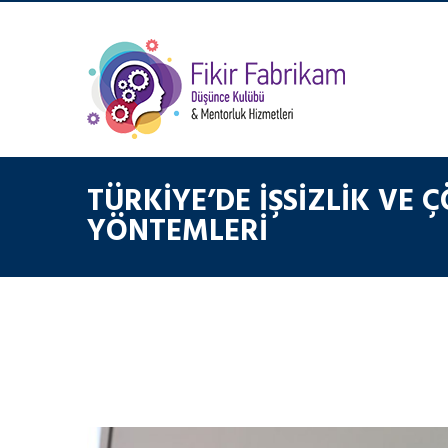
TÜRKIYE’DE İŞSIZLIK VE
YÖNTEMLERI