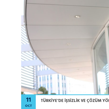
11
TÜRKIYE’DE İŞSIZLIK VE ÇÖZÜM Y
OCT