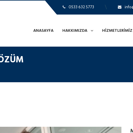
0533 632 5773
info@
ANASAYFA
HAKKIMIZDA
HIZMETLERIMIZ
 ÇÖZÜM