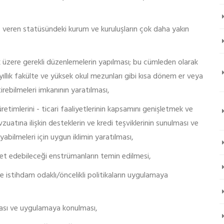
iş veren statüsündeki kurum ve kuruluşların çok daha yakın
k üzere gerekli düzenlemelerin yapılması; bu cümleden olarak
 yıllık fakülte ve yüksek okul mezunları gibi kısa dönem er veya
irebilmeleri imkanının yaratılması,
retimlerini - ticari faaliyetlerinin kapsamını genişletmek ve
atına ilişkin desteklerin ve kredi teşviklerinin sunulması ve
bilmeleri için uygun iklimin yaratılması,
bet edebileceği enstrümanların temin edilmesi,
e istihdam odaklı/öncelikli politikaların uygulamaya
nması ve uygulamaya konulması,