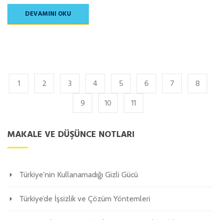
DEVAMINI OKU
1
2
3
4
5
6
7
8
9
10
11
MAKALE VE DÜŞÜNCE NOTLARI
Türkiye'nin Kullanamadığı Gizli Gücü
Türkiye’de İşsizlik ve Çözüm Yöntemleri